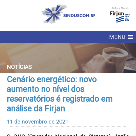
MENU
NOTÍCIAS
Cenário energético: novo
aumento no nível dos
reservatórios é registrado em
análise da Firjan
11 de novembro de 2021