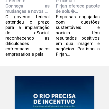
« Recente
Próxima »
Conheça as
Firjan oferece pacote
mudanças e novos ...
de solu�...
O governo federal
Empresas engajadas
estendeu o prazo
com questões
para a implantação
sustentáveis e
do eSocial,
sociais têm
reconhecendo as
resultados positivos
dificuldades
em sua imagem e
enfrentadas pelos
negócios. Por isso, a
empresários e pela...
Firjan...