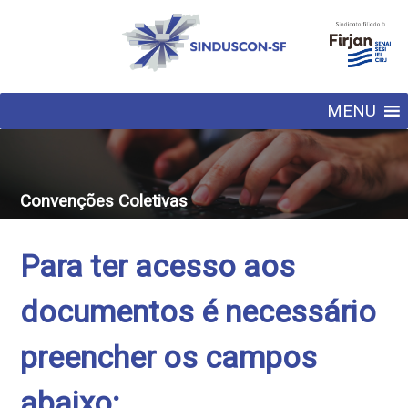
MENU
Convenções Coletivas
Para ter acesso aos
documentos é necessário
preencher os campos
abaixo: