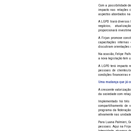
Com a possibilidade de
impacto nas relações c
aspectos abordados na l
A LGPD trará diversos 
negócios; atualiza
proporcionará investim
A Firjan promove const
capacitações internas
discutiram orientações
Na ocasião, Felipe Pal
a nova legislação tem 
A LGPD terá impacto re
pessoais de clientes/c
condições financeiras e 
Uma mudança que já 
A crescente valorizaçã
da sociedade com relaç
Implementado há três a
compartilhamento de v
programa da federação 
ativamente nas unidade
Para Luana Palmieri, G
pessoais. Aqui na Firj
Integridade, atuamos d