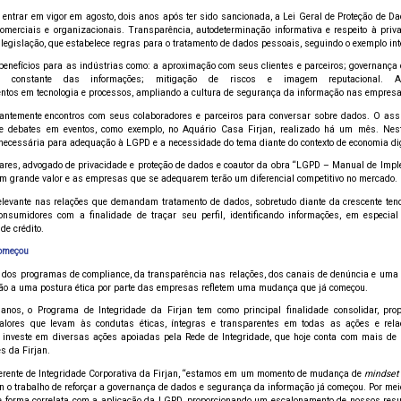
 entrar em vigor em agosto, dois anos após ter sido sancionada, a Lei Geral de Proteção de D
omerciais e organizacionais. Transparência, autodeterminação informativa e respeito à pri
egislação, que estabelece regras para o tratamento de dados pessoais, seguindo o exemplo int
benefícios para as indústrias como: a aproximação com seus clientes e parceiros; governança
ção constante das informações; mitigação de riscos e imagem reputacional. 
entos em tecnologia e processos, ampliando a cultura de segurança da informação nas empres
antemente encontros com seus colaboradores e parceiros para conversar sobre dados. O assu
 e debates em eventos, como exemplo, no Aquário Casa Firjan, realizado há um mês. Neste
 necessária para adequação à LGPD e a necessidade do tema diante do contexto de economia dig
hares, advogado de privacidade e proteção de dados e coautor da obra “LGPD – Manual de Impl
um grande valor e as empresas que se adequarem terão um diferencial competitivo no mercado.
levante nas relações que demandam tratamento de dados, sobretudo diante da crescente ten
onsumidores com a finalidade de traçar seu perfil, identificando informações, em especia
de crédito.
começou
o dos programas de compliance, da transparência nas relações, dos canais de denúncia e uma
ão a uma postura ética por parte das empresas refletem uma mudança que já começou.
nos, o Programa de Integridade da Firjan tem como principal finalidade consolidar, propo
alores que levam às condutas éticas, íntegras e transparentes em todas as ações e rela
investe em diversas ações apoiadas pela Rede de Integridade, que hoje conta com mais de 
s da Firjan.
erente de Integridade Corporativa da Firjan, “estamos em um momento de mudança de
mindset
an o trabalho de reforçar a governança de dados e segurança da informação já começou. Por me
e forma correlata com a aplicação da LGPD, proporcionando um escalonamento de nossos res