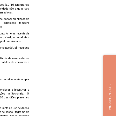
ados (LGPD) terá grande
vacidade são alguns dos
ernacional.
 de dados; ampliação de
A legislação também
as.
nto foi tema recente de
 painel, especialistas
ital que vivemos.
ementação”, afirmou que
dência de uso de dados
l hábitos de consumo e
 expectativa mais ampla
QUERO ME ASSOCIAR
rcionar e incentivar o
ções institucionais. O
60 guardiões presentes
quanto ao uso de dados
io de nosso Programa de
ultados. Nós já estamos