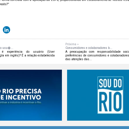
vocês?”
Próxima »
do usu�...
Consumidores e colaboradores b...
 experiência do usuário (User
A preocupação com responsabilidade socia
gla em inglês)? É a relação estabelecida
preferências de consumidores e colaboradores
das atenções das...