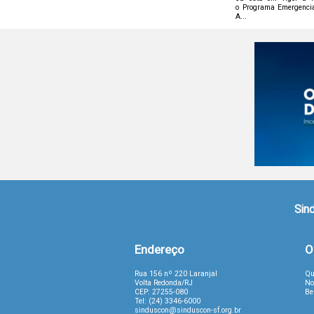
o Programa Emergenci
A...
Sind
Endereço
O
Rua 156 nº 220 Laranjal
Qu
Volta Redonda/RJ
No
CEP: 27255-080
Be
Tel: (24) 3346-6000
sinduscon@sinduscon-sf.org.br