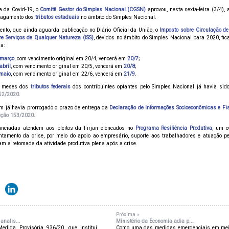
 da Covid-19, o
Comitê Gestor do Simples Nacional (CGSN)
aprovou, nesta sexta-feira (3/4),
 pagamento dos
tributos estaduais
no âmbito do Simples Nacional.
nto, que ainda aguarda publicação no Diário Oficial da União, o
Imposto sobre Circulação de
e Serviços de Qualquer Natureza (ISS)
, devidos no âmbito do Simples Nacional para 2020, fic
a:
março
, com vencimento original em 20/4, vencerá em
20/7
;
abril
, com vencimento original em 20/5, vencerá em
20/8
;
maio
, com vencimento original em 22/6, vencerá em
21/9
.
s meses dos
tributos federais
dos contribuintes optantes pelo Simples Nacional já havia sid
52/2020
.
m já havia prorrogado o prazo de entrega da
Declaração de Informações Socioeconômicas e Fis
ução 153/2020
.
nciadas atendem aos pleitos da Firjan elencados no
Programa Resiliência Produtiva
, um c
ntamento da crise, por meio do apoio ao empresário, suporte aos trabalhadores e atuação 
am a retomada da atividade produtiva plena após a crise.
Próxima »
analis...
Ministério da Economia adia p...
dida Provisória 936/20, que institui
Como uma das medidas emergenciais em mei