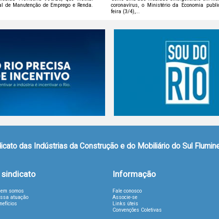
al de Manutenção de Emprego e Renda.
coronavírus, o Ministério da Economia publi
feira (3/4),...
icato das Indústrias da Construção e do Mobiliário do Sul Flumi
 sindicato
Informação
em somos
Fale conosco
ssa atuação
Associe-se
nefícios
Links úteis
Convenções Coletivas