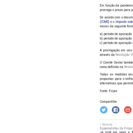
Em função da pandemia
prorroga o prazo para
De acordo com o docume
(ICMS)
e o
Imposto sobr
meses da seguinte form
a) período de apuração
b) período de apuração
c) período de apuração
A prorrogação em sei
através da
Resolução 1
O Comitê Gestor també
como definido na
Resol
Todas as medidas anu
propostas para o enfre
alternativas que permit
Fonte: Firjan
Compartilhe:
« Recente
Especialistas da Firjan 
Já está em vigor a Me