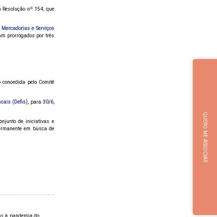
 a Resolução nº 154, que
 Mercadorias e Serviços
am prorrogados por três
o concedida pelo Comitê
cais (Defis)
, para
30/6
,
QUERO ME ASSOCIAR
onjunto de iniciativas e
permanente em busca de
o à pandemia do