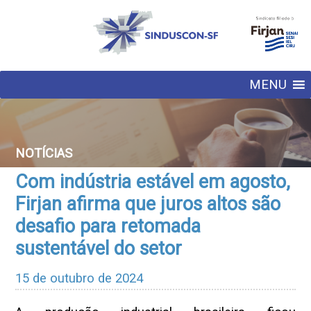
MENU
NOTÍCIAS
Com indústria estável em agosto,
Firjan afirma que juros altos são
desafio para retomada
sustentável do setor
15 de outubro de 2024