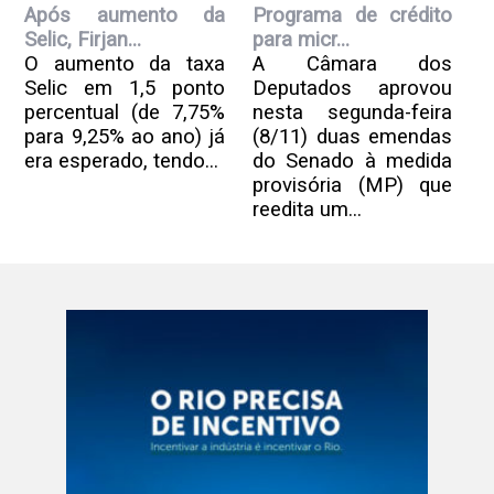
Após aumento da
Programa de crédito
Selic, Firjan...
para micr...
O aumento da taxa
A Câmara dos
Selic em 1,5 ponto
Deputados aprovou
percentual (de 7,75%
nesta segunda-feira
para 9,25% ao ano) já
(8/11) duas emendas
era esperado, tendo...
do Senado à medida
provisória (MP) que
reedita um...