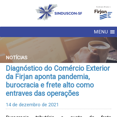
MENU
NOTÍCIAS
Diagnóstico do Comércio Exterior
da Firjan aponta pandemia,
burocracia e frete alto como
entraves das operações
14 de dezembro de 2021