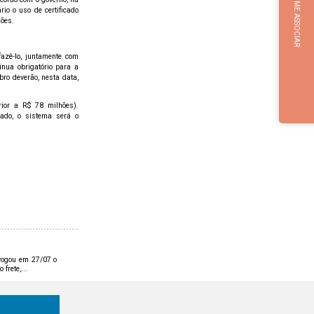
QUERO ME ASSOCIAR
o o uso de certificado
sões.
azê-lo, juntamente com
nua obrigatório para a
ro deverão, nesta data,
ior a R$ 78 milhões).
ado, o sistema será o
evogou em 27/07 o
frete,...