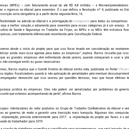
resas (MPEs) – com faturamento anual de até R$ 4,8 milhões – e Microempreendedores 
 o ingresso no eSocial para novembro. É o que definiu a Resolução nº 4, publicada no Diár
inscrição seria obrigatória já a partir desta segunda-feira, 16.
 flexibilidade na adesão ao eSocial e a prorrogação do
cronograma
para todas as companhias. 
 seja a melhor solução, o adiamento para novembro para essas categorias já é um avanço. 
sultivo de Saúde e Segurança no Trabalho da Firjan, as MPEs e os MEIs têm estrutura fina
presas, com tratamento diferenciado reconhecido pela Constituição Federal.
verno desde o início do projeto para que isso fosse levado em consideração ao montar
ibilizar ainda mais essa agenda para todas as empresas”, explica. Barros ressalta que isso é
s que as grandes empresas vêm enfrentando desde janeiro, quando começaram a usar a plat
s não consegue emitir as guias necessárias.
mas, Barros explica que o Comitê Diretivo do eSocial emitiu nota, publicada no Portal
Oficial 
aos órgãos fiscalizadores quanto à não aplicação de penalidades pelo eventual descumprimen
 empregador demonstre que isso ocorreu por questões técnicas, mas que houve efetivas te
egurança jurídica às empresas. Elas não podem ser penalizadas por problemas do gover
assunto que estamos acompanhando de perto”, afirma Barros.
cipais interlocutores do setor produtivo no Grupo de Trabalho Confederativo do eSocial e v
ias ao governo, de modo a garantir uma transição mais tranquila. Algumas das conquist
 implantação, prevista anteriormente para 2017; a implantação do projeto por fases; e o a
aúde do trabalhador para 2019.
é a criação de plataforma específica e simplificada para microempresas, que será lançada, de 