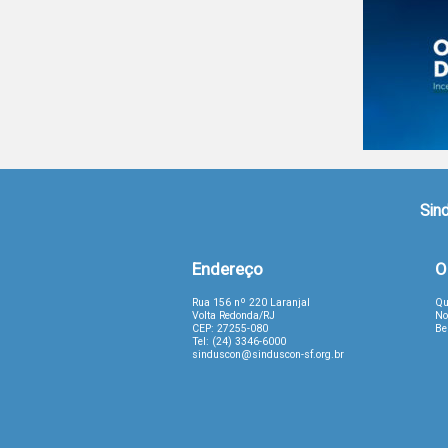
Sind
Endereço
O
Rua 156 nº 220 Laranjal
Qu
Volta Redonda/RJ
No
CEP: 27255-080
Be
Tel: (24) 3346-6000
sinduscon@sinduscon-sf.org.br