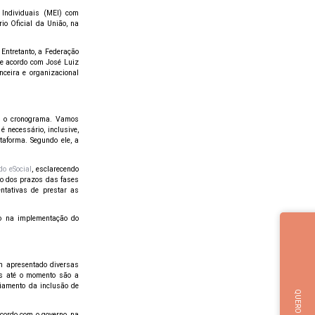
Individuais (MEI) com
io Oficial da União, na
Entretanto, a Federação
De acordo com José Luiz
nceira e organizacional
em o cronograma. Vamos
 necessário, inclusive,
aforma. Segundo ele, a
do eSocial
, esclarecendo
to dos prazos das fases
ntativas de prestar as
no na implementação do
em apresentado diversas
as até o momento são a
diamento da inclusão de
acordo com o governo, na