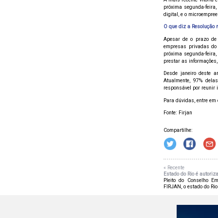
próxima segunda-feira,
digital, e o microempre
O que diz a Resolução 
Apesar de o prazo de 
empresas privadas do p
próxima segunda-feira,
prestar as informações,
Desde janeiro deste a
Atualmente, 97% dela
responsável por reunir 
Para dúvidas, entre em 
Fonte: Firjan
Compartilhe:
« Recente
Estado do Rio é autoriza
Pleito do Conselho Em
FIRJAN, o estado do Rio