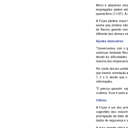
Micro e pequenas emp
empregados podem adiar
quarta-feira (11/07). A 
A Firjan pleiteia maior
avalia que, embora não
de Barros, gerente con
diferente das demais em
Ajustes necessários
“Conversamos com o go
continuar tentando flex
devido às dificuldade
maioria dos empresário
Por conta desses proble
que haverá orientação 
1, 2 e 3, desde que o
informações.
“É preciso garantir s
sistema. Esse é outro 
Vitórias
A Firjan é um dos prin
sugestões das indústr
prorrogação da data de
dados de segurança e s
A mais recente vitória 