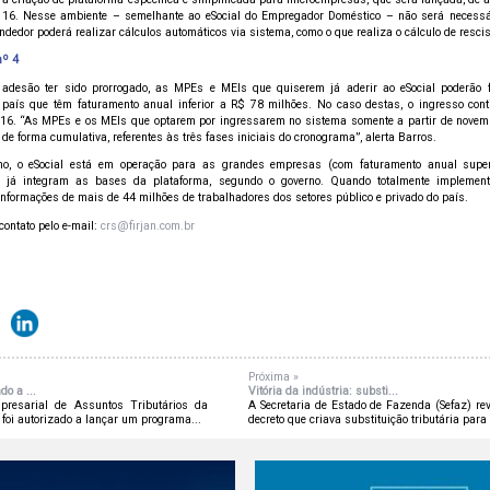
 16. Nesse ambiente – semelhante ao eSocial do Empregador Doméstico – não será necessári
endedor poderá realizar cálculos automáticos via sistema, como o que realiza o cálculo de resci
nº 4
adesão ter sido prorrogado, as MPEs e MEIs que quiserem já aderir ao eSocial poderão f
aís que têm faturamento anual inferior a R$ 78 milhões. No caso destas, o ingresso conti
 16. “As MPEs e os MEIs que optarem por ingressarem no sistema somente a partir de novemb
 de forma cumulativa, referentes às três fases iniciais do cronograma”, alerta Barros.
no, o eSocial está em operação para as grandes empresas (com faturamento anual super
s já integram as bases da plataforma, segundo o governo. Quando totalmente implement
informações de mais de 44 milhões de trabalhadores dos setores público e privado do país.
contato pelo e-mail:
crs@firjan.com.br
Próxima »
do a ...
Vitória da indústria: substi...
presarial de Assuntos Tributários da
A Secretaria de Estado de Fazenda (Sefaz) r
 foi autorizado a lançar um programa...
decreto que criava substituição tributária para o 