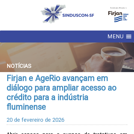
MENU
NOTÍCIAS
Firjan e AgeRio avançam em
diálogo para ampliar acesso ao
crédito para a indústria
fluminense
20 de fevereiro de 2026