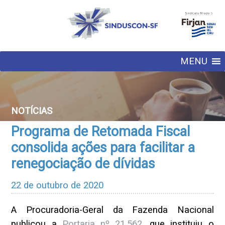
MENU
NOTÍCIAS
Programa de Retomada Fiscal
consolida ações para facilitar a
renegociação de dívidas
22 de outubro de 2020
A Procuradoria-Geral da Fazenda Nacional
publicou a
Portaria nº 21.562
, que instituiu o