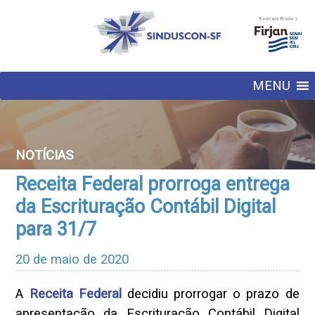
MENU
NOTÍCIAS
Receita Federal prorroga entrega
da Escrituração Contábil Digital
para 31/7
20 de maio de 2020
A
Receita Federal
decidiu prorrogar o prazo de
apresentação da Escrituração Contábil Digital