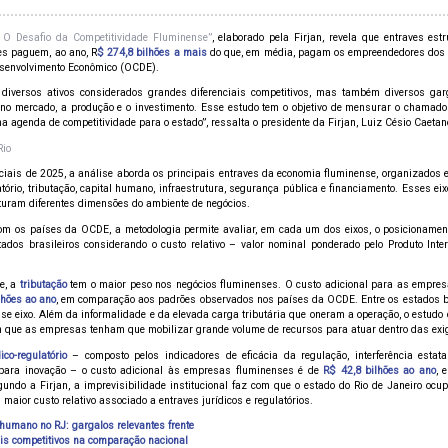
 O Desafio da Competitividade Fluminense”
, elaborado pela Firjan, revela que entraves es
es paguem, ao ano, R
$ 274,8 bilhões a mais
do que, em média, pagam os empreendedores dos
esenvolvimento Econômico (OCDE).
 diversos ativos considerados grandes diferenciais competitivos, mas também diversos ga
o mercado, a produção e o investimento. Esse estudo tem o objetivo de mensurar o chamado “
 agenda de competitividade para o estado”, ressalta o presidente da Firjan, Luiz Césio Caetan
Rio
iais de 2025, a análise aborda os principais entraves da economia fluminense, organizados e
atório, tributação, capital humano, infraestrutura, segurança pública e financiamento. Esses 
turam diferentes dimensões do ambiente de negócios.
 os países da OCDE, a metodologia permite avaliar, em cada um dos eixos, o posicionament
ados brasileiros considerando o custo relativo – valor nominal ponderado pelo Produto Inte
e, a
tributação
tem o maior peso nos negócios fluminenses. O custo adicional para as empres
lhões ao ano
, em comparação aos padrões observados nos países da OCDE. Entre os estados br
sse eixo. Além da informalidade e da elevada carga tributária que oneram a operação, o estud
m que as empresas tenham que mobilizar grande volume de recursos para atuar dentro das exi
ico-regulatório
– composto pelos indicadores de eficácia da regulação, interferência estatal,
 para inovação – o custo adicional às empresas fluminenses é de
R$ 42,8 bilhões ao ano
, 
do a Firjan, a imprevisibilidade institucional faz com que o estado do Rio de Janeiro ocu
 maior custo relativo associado a entraves jurídicos e regulatórios.
l humano no RJ: gargalos relevantes frente
is competitivos na comparação nacional