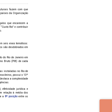
truturais fazem com que
 países da Organização
rgalos que encarecem a
Custo Rio” e contribuir
o.
m seis eixos temáticos:
eixos são desdobrados em
o do Rio de Janeiro em
rno Bruto (PIB) de cada
as instaladas no Rio de
asileiros, possui o 13º
o destaca a complexidade
gências.
 efetividade jurídica e
em relação à média dos
pe a
8ª posição
entre os