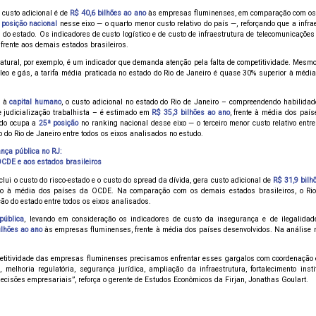
o custo adicional é de
R$ 40,6 bilhões ao ano
às empresas fluminenses, em comparação com os
 posição nacional
nesse eixo — o quarto menor custo relativo do país —, reforçando que a infrae
 do estado. Os indicadores de custo logístico e de custo de infraestrutura de telecomunicaçõ
frente aos demais estados brasileiros.
natural, por exemplo, é um indicador que demanda atenção pela falta de competitividade. Mes
óleo e gás, a tarifa média praticada no estado do Rio de Janeiro é quase 30% superior à méd
a à
capital humano
, o custo adicional no estado do Rio de Janeiro – compreendendo habilidade
e judicialização trabalhista – é estimado em
R$ 35,3 bilhões ao ano
, frente à média dos paí
tado ocupa a
25ª posição
no ranking nacional desse eixo — o terceiro menor custo relativo entre
 do Rio de Janeiro entre todos os eixos analisados no estudo.
nça pública no RJ:
OCDE e aos estados brasileiros
nclui o custo do risco-estado e o custo do spread da dívida, gera custo adicional de
R$ 31,9 bilh
ão à média dos países da OCDE. Na comparação com os demais estados brasileiros, o Ri
ção do estado entre todos os eixos analisados.
pública
, levando em consideração os indicadores de custo da insegurança e de ilegalidad
ilhões ao ano
às empresas fluminenses, frente à média dos países desenvolvidos. Na análise n
titividade das empresas fluminenses precisamos enfrentar esses gargalos com coordenação en
a, melhoria regulatória, segurança jurídica, ampliação da infraestrutura, fortalecimento ins
ecisões empresariais”, reforça o gerente de Estudos Econômicos da Firjan, Jonathas Goulart.