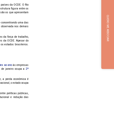
 países da OCDE. O Rio
strutura figura entre os
es são os que apresentam
QUERO ME ASSOCIAR
mo concentrando uma das
ia observada nos demais
s da força de trabalho,
ses da OCDE. Apesar do
 os estados brasileiros.
ões ao ano
às empresas
o de janeiro ocupa a
2ª
e, a perda econômica é
acional, o estado ocupa
tre políticas públicas,
titucional e redução das