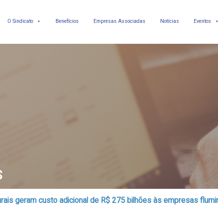
O Sindicato
Benefícios
Empresas Associadas
Notícias
Eventos
S
urais geram custo adicional de R$ 275 bilhões às empresas flum