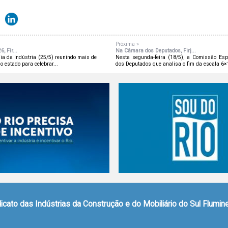
Próxima »
, Fir...
Na Câmara dos Deputados, Firj...
ia da Indústria (25/5) reunindo mais de
Nesta segunda-feira (18/5), a Comissão Es
o estado para celebrar...
dos Deputados que analisa o fim da escala 6×1
icato das Indústrias da Construção e do Mobiliário do Sul Flumi