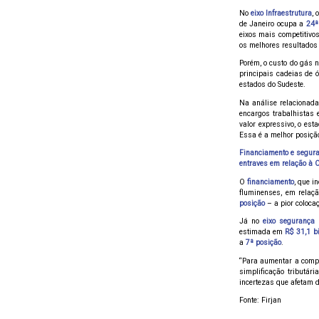
No
eixo Infraestrutura
, 
de Janeiro ocupa a
24ª
eixos mais competitivos
os melhores resultados 
Porém, o custo do gás 
principais cadeias de 
estados do Sudeste.
Na análise relacionad
encargos trabalhistas 
valor expressivo, o es
Essa é a melhor posição
Financiamento e segura
entraves em relação à 
O
financiamento
, que i
fluminenses, em relaç
posição
– a pior coloca
Já no
eixo segurança 
estimada em
R$ 31,1 b
a
7ª posição
.
“Para aumentar a compe
simplificação tributári
incertezas que afetam d
Fonte: Firjan