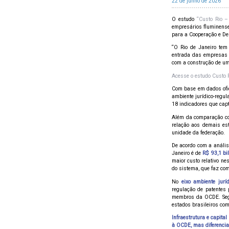
22 de junho de 2026
O estudo
“Custo Rio –
empresários fluminens
para a Cooperação e D
“O Rio de Janeiro tem
entrada das empresas n
com a construção de uma
Acesse o estudo Custo 
Com base em dados ofic
ambiente jurídico-regul
18 indicadores que cap
Além da comparação com
relação aos demais est
unidade da federação.
De acordo com a anális
Janeiro é de
R$ 93,1 bi
maior custo relativo ne
do sistema, que faz co
No
eixo ambiente juríd
regulação de patentes
membros da OCDE. Segun
estados brasileiros com
Infraestrutura e capita
à OCDE, mas diferencia