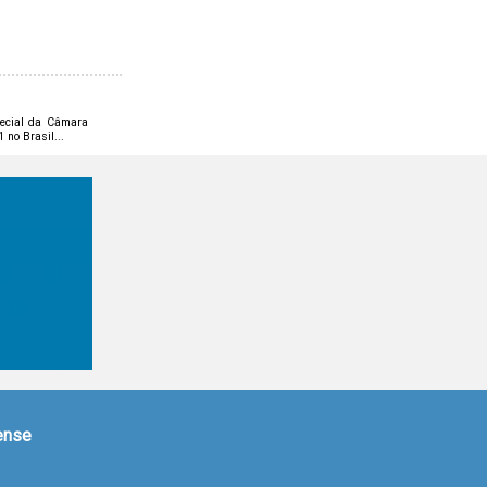
pecial da Câmara
 no Brasil...
nense