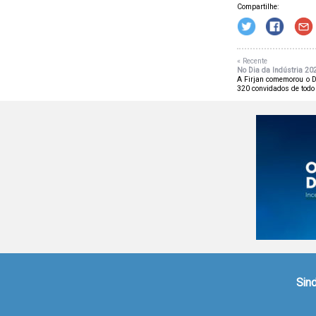
Compartilhe:
« Recente
No Dia da Indústria 2026
A Firjan comemorou o D
320 convidados de todo 
Sind