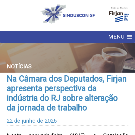
MENU
NOTÍCIAS
Na Câmara dos Deputados, Firjan
apresenta perspectiva da
indústria do RJ sobre alteração
da jornada de trabalho
22 de junho de 2026